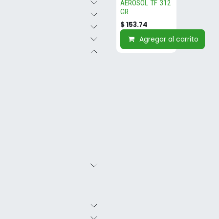
AEROSOL TF 312
GR
$
153.74
Agregar al carrito