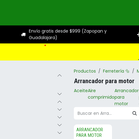
ogo
Categorías
Servicios
Sobre nosotros
Ayuda
Envío gratis desde $999 (Zapopan y
Guadalajara)
Productos
Ferretería 🔩
Arrancador para motor
Aceite
Aire
Arrancador
comprimido
para
motor
ARRANCADOR
PARA MOTOR