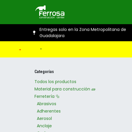
Ir al contenido
Inicio
Catál
Entregas solo en la Zona Metropolitana de
Guadalajara
Categorías
Todos los productos
Material para construcción 🧱
Ferretería 🔩
Abrasivos
Adherentes
Aerosol
Anclaje