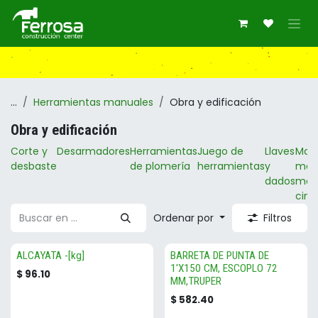
Ir al contenido
...
Herramientas manuales
Obra y edificación
Obra y edificación
Corte y
Desarmadores
Herramientas
Juego de
Llaves
Marti
desbaste
de plomería
herramientas
y
marr
dados
maz
cinc
Ordenar por
Filtros
ALCAYATA -[kg]
BARRETA DE PUNTA DE
1'X150 CM, ESCOPLO 72
$
96.10
MM,TRUPER
$
582.40